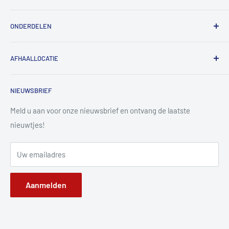
Contact
ONDERDELEN
Werkplaats
Over ons
Zoekopdracht
AFHAALLOCATIE
Retour- en terugbetalingsbeleid
MX-5 NA
Verzendbeleid
MX-5 NB
Oostmalsebaan 1C/13, 2960 Brecht
NIEUWSBRIEF
Privacybeleid
MX-5 NC
Servicevoorwaarden
MX-5 ND
Meld u aan voor onze nieuwsbrief en ontvang de laatste
Wettelijke kennisgeving
nieuwtjes!
Retourneren en annuleringen
Uw emailadres
Aanmelden